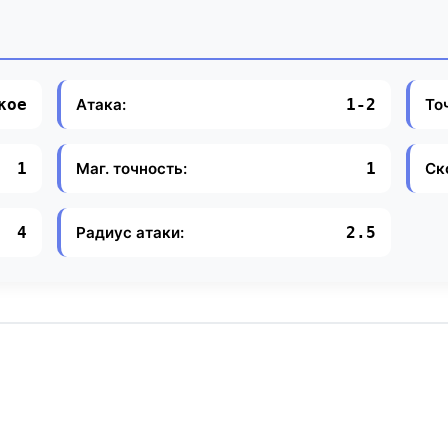
Атака:
То
кое
1-2
Маг. точность:
Ск
1
1
Радиус атаки:
4
2.5