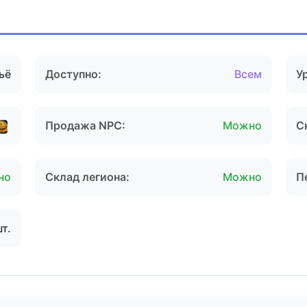
ьё
Доступно:
Всем
У
Продажа NPC:
Можно
С
но
Склад легиона:
Можно
П
шт.