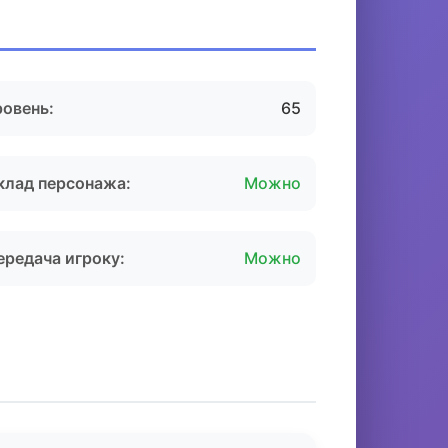
ровень:
65
клад персонажа:
Можно
ередача игроку:
Можно