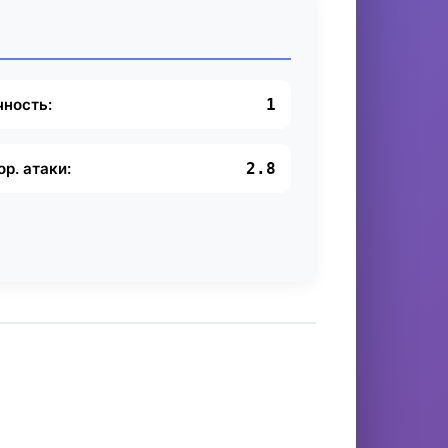
чность:
1
ор. атаки:
2.8