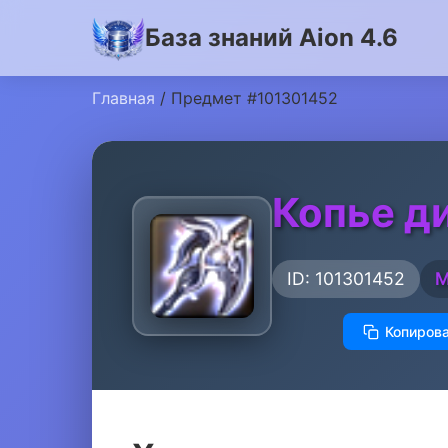
База знаний Aion 4.6
Главная
/ Предмет #101301452
Копье д
ID: 101301452
М
Копирова