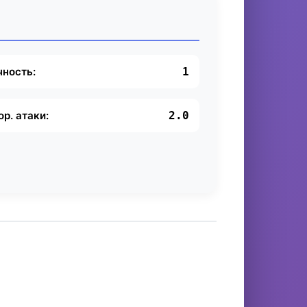
чность:
1
ор. атаки:
2.0