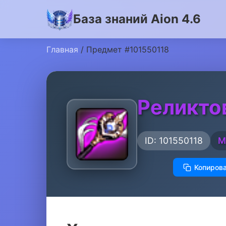
База знаний Aion 4.6
Главная
/ Предмет #101550118
Реликто
ID: 101550118
М
Копирова