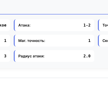
Атака:
То
кое
1-2
Маг. точность:
Ск
1
1
Радиус атаки:
3
2.0