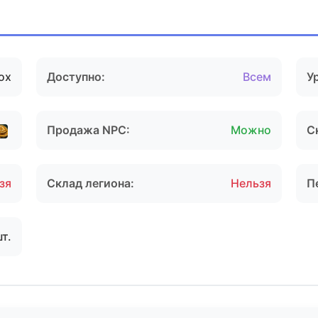
ох
Доступно:
Всем
У
Продажа NPC:
Можно
С
зя
Склад легиона:
Нельзя
П
шт.