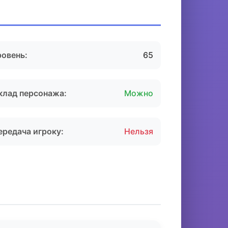
ровень:
65
клад персонажа:
Можно
ередача игроку:
Нельзя