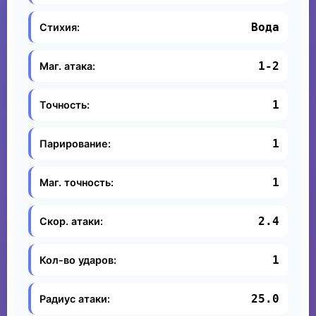
Вода
Стихия:
1-2
Маг. атака:
1
Точность:
1
Парирование:
1
Маг. точность:
2.4
Скор. атаки:
1
Кол-во ударов:
25.0
Радиус атаки: