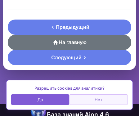
Предыдущий
На главную
Следующий
Разрешить cookies для аналитики?
Да
Нет
База знаний Aion 4.6
contactplay@ya.ru
© 2026 aion.pw