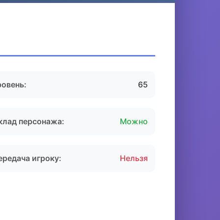
ровень:
65
клад персонажа:
Можно
ередача игроку:
Нельзя