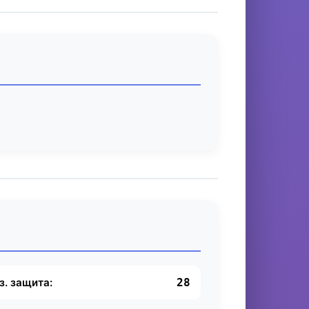
з. защита:
28