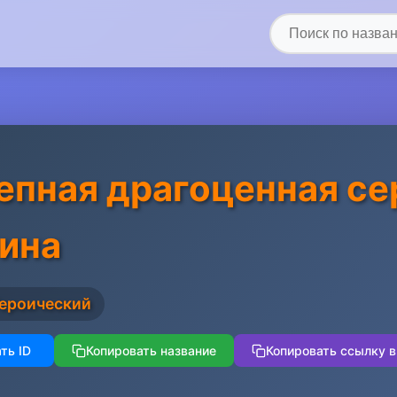
епная драгоценная се
ина
ероический
ть ID
Копировать название
Копировать ссылку в