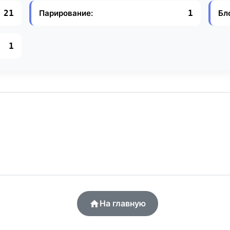
Парирование:
Бл
21
1
1
На главную