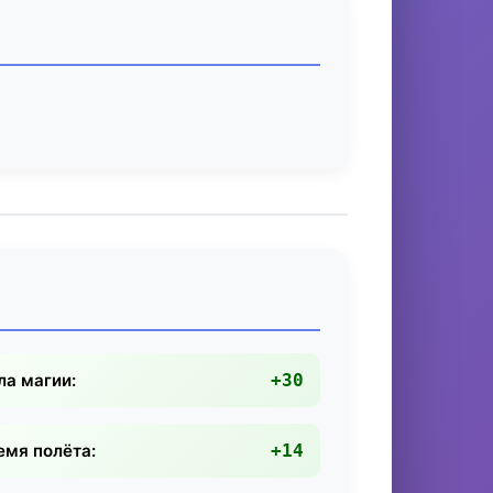
ла магии:
+30
емя полёта:
+14