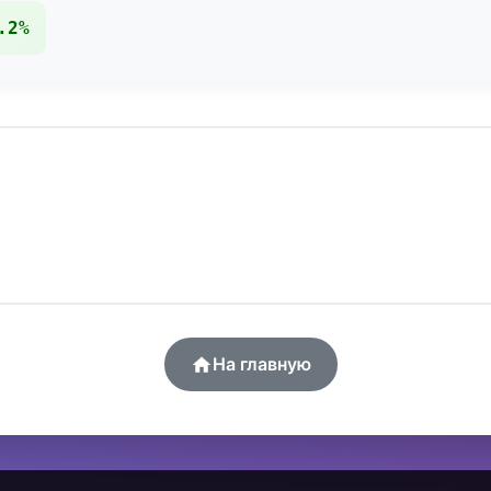
.2%
На главную