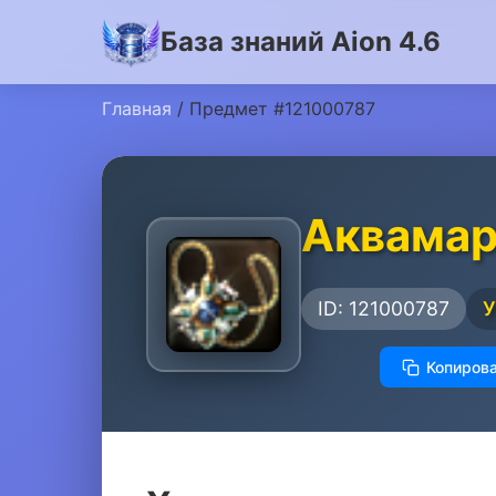
База знаний Aion 4.6
Главная
/ Предмет #121000787
Аквамар
ID: 121000787
У
Копирова