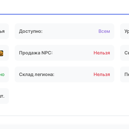
ья
Доступно:
Всем
У
Продажа NPC:
Нельзя
С
но
Склад легиона:
Нельзя
П
шт.