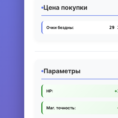
Цена покупки
Очки бездны:
29 
Параметры
HP:
+
Маг. точность: