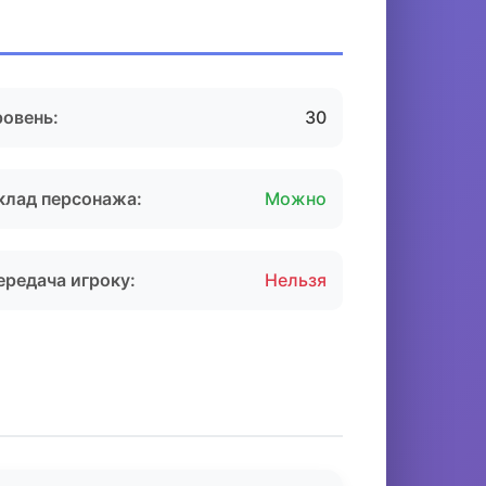
ровень:
30
клад персонажа:
Можно
ередача игроку:
Нельзя