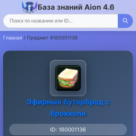
База знаний Aion 4.6
Главная
/ Предмет #160001136
Эфирный бутерброд с
брокколи
ID: 160001136