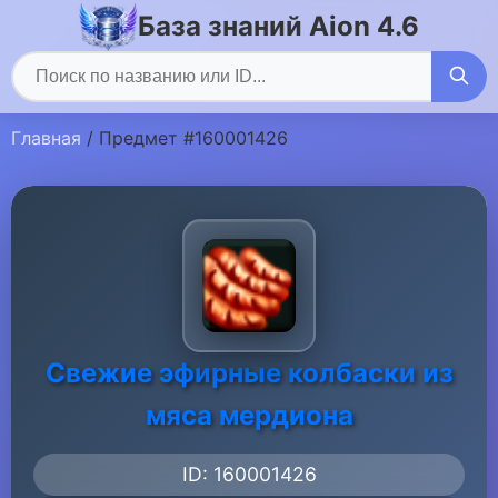
База знаний Aion 4.6
Главная
/ Предмет #160001426
Свежие эфирные колбаски из
мяса мердиона
ID: 160001426