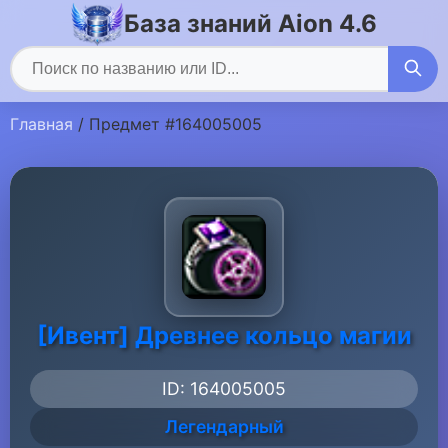
База знаний Aion 4.6
Главная
/ Предмет #164005005
[Ивент] Древнее кольцо магии
ID: 164005005
Легендарный