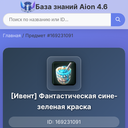
База знаний Aion 4.6
Главная
/ Предмет #169231091
[Ивент] Фантастическая сине-
зеленая краска
ID: 169231091