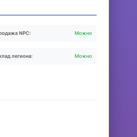
родажа NPC:
Можно
клад легиона:
Можно