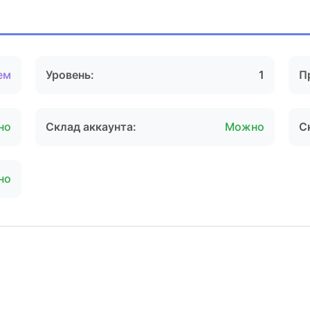
ем
Уровень:
1
П
но
Склад аккаунта:
Можно
С
но