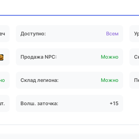
еч
Доступно:
Всем
У
Продажа NPC:
Можно
С
но
Склад легиона:
Можно
П
шт.
Волш. заточка:
+15