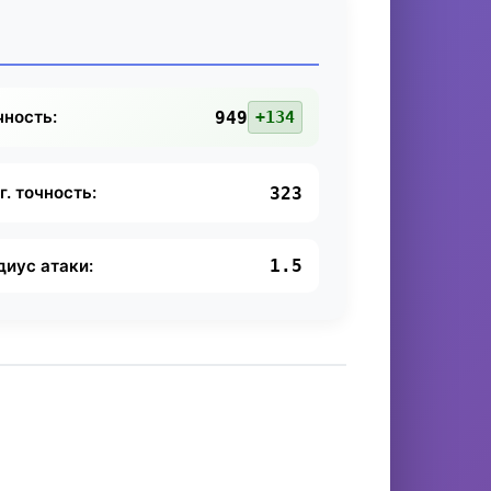
чность:
949
+134
г. точность:
323
диус атаки:
1.5