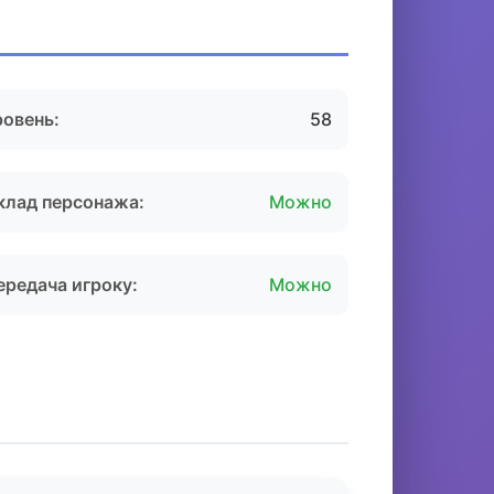
ровень:
58
клад персонажа:
Можно
ередача игроку:
Можно