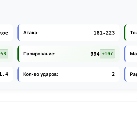
Атака:
То
кое
181-223
Парирование:
Ма
994
+58
+107
Кол-во ударов:
Ра
1.4
2