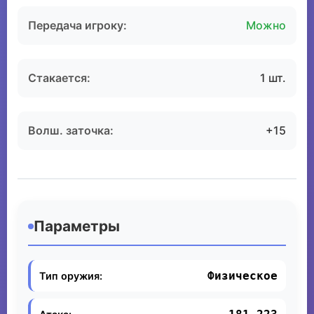
Передача игроку:
Можно
Стакается:
1 шт.
Волш. заточка:
+15
Параметры
Физическое
Тип оружия: