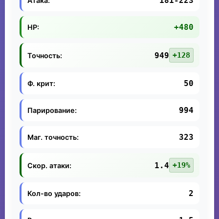
181-223
Атака:
+480
HP:
949
+128
Точность:
50
Ф. крит:
994
Парирование:
323
Маг. точность:
1.4
+19%
Скор. атаки:
2
Кол-во ударов: