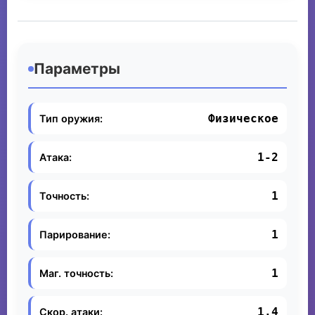
Параметры
Физическое
Тип оружия:
1-2
Атака:
1
Точность:
1
Парирование:
1
Маг. точность:
1.4
Скор. атаки: