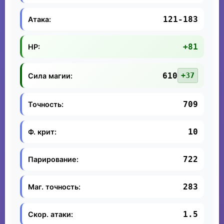
121-183
Атака:
+81
HP:
610
+37
Сила магии:
709
Точность:
10
Ф. крит:
722
Парирование:
283
Маг. точность:
1.5
Скор. атаки: