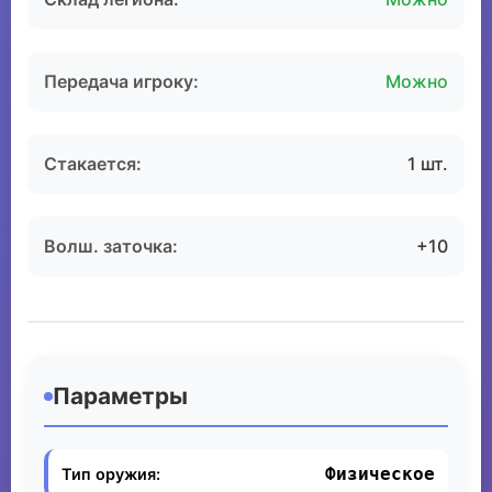
Передача игроку:
Можно
Стакается:
1 шт.
Волш. заточка:
+10
Параметры
Физическое
Тип оружия: