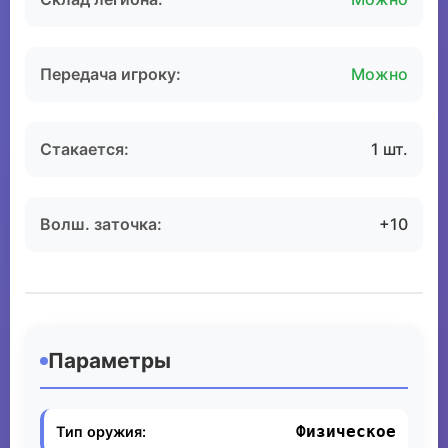
Передача игроку:
Можно
Стакается:
1 шт.
Волш. заточка:
+10
Параметры
Физическое
Тип оружия: