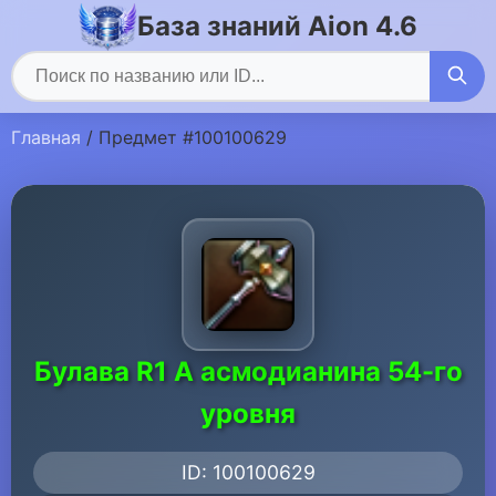
База знаний Aion 4.6
Главная
/ Предмет #100100629
Булава R1 A асмодианина 54-го
уровня
ID: 100100629