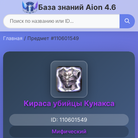
База знаний Aion 4.6
Главная
/ Предмет #110601549
Кираса убийцы Кунакса
ID: 110601549
Мифический