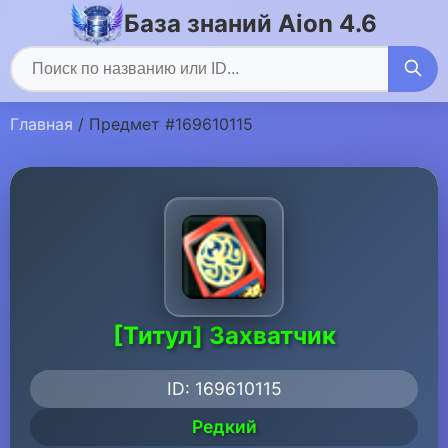
База знаний Aion 4.6
Главная
/ Предмет #169610115
[Титул] Захватчик
ID: 169610115
Редкий